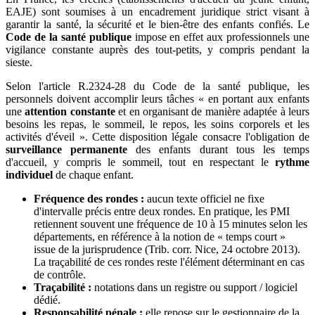
EAJE) sont soumises à un encadrement juridique strict visant à
garantir la santé, la sécurité et le bien-être des enfants confiés. Le
Code de la santé publique
impose en effet aux professionnels une
vigilance constante auprès des tout-petits, y compris pendant la
sieste.
Selon l'article R.2324-28 du Code de la santé publique, les
personnels doivent accomplir leurs tâches « en portant aux enfants
une
attention constante
et en organisant de manière adaptée à leurs
besoins les repas, le sommeil, le repos, les soins corporels et les
activités d'éveil ». Cette disposition légale consacre l'obligation de
surveillance permanente
des enfants durant tous les temps
d'accueil, y compris le sommeil, tout en respectant le
rythme
individuel
de chaque enfant.
Fréquence des rondes :
aucun texte officiel ne fixe
d'intervalle précis entre deux rondes. En pratique, les PMI
retiennent souvent une fréquence de 10 à 15 minutes selon les
départements, en référence à la notion de « temps court »
issue de la jurisprudence (Trib. corr. Nice, 24 octobre 2013).
La traçabilité de ces rondes reste l'élément déterminant en cas
de contrôle.
Traçabilité :
notations dans un registre ou support / logiciel
dédié.
Responsabilité pénale :
elle repose sur le gestionnaire de la