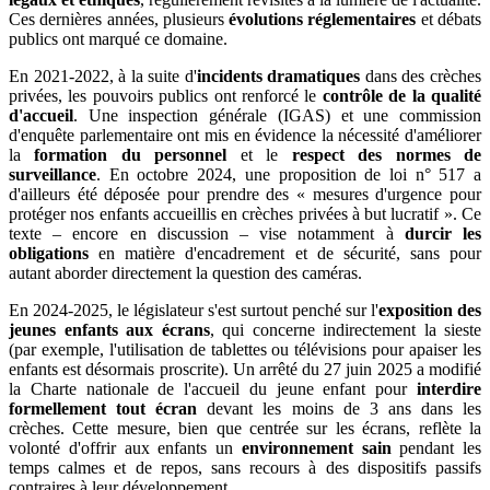
Ces dernières années, plusieurs
évolutions réglementaires
et débats
publics ont marqué ce domaine.
En 2021-2022, à la suite d'
incidents dramatiques
dans des crèches
privées, les pouvoirs publics ont renforcé le
contrôle de la qualité
d'accueil
. Une inspection générale (IGAS) et une commission
d'enquête parlementaire ont mis en évidence la nécessité d'améliorer
la
formation du personnel
et le
respect des normes de
surveillance
. En octobre 2024, une proposition de loi n° 517 a
d'ailleurs été déposée pour prendre des « mesures d'urgence pour
protéger nos enfants accueillis en crèches privées à but lucratif ». Ce
texte – encore en discussion – vise notamment à
durcir les
obligations
en matière d'encadrement et de sécurité, sans pour
autant aborder directement la question des caméras.
En 2024-2025, le législateur s'est surtout penché sur l'
exposition des
jeunes enfants aux écrans
, qui concerne indirectement la sieste
(par exemple, l'utilisation de tablettes ou télévisions pour apaiser les
enfants est désormais proscrite). Un arrêté du 27 juin 2025 a modifié
la Charte nationale de l'accueil du jeune enfant pour
interdire
formellement tout écran
devant les moins de 3 ans dans les
crèches. Cette mesure, bien que centrée sur les écrans, reflète la
volonté d'offrir aux enfants un
environnement sain
pendant les
temps calmes et de repos, sans recours à des dispositifs passifs
contraires à leur développement.