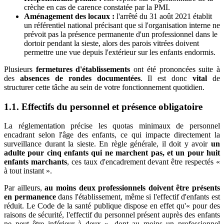
crèche en cas de carence constatée par la PMI.
Aménagement des locaux :
l'arrêté du 31 août 2021 établit
un référentiel national précisant que si l'organisation interne ne
prévoit pas la présence permanente d'un professionnel dans le
dortoir pendant la sieste, alors des parois vitrées doivent
permettre une vue depuis l'extérieur sur les enfants endormis.
Plusieurs
fermetures d'établissements
ont été prononcées suite à
des
absences de rondes documentées
. Il est donc
vital
de
structurer cette tâche au sein de votre fonctionnement quotidien.
1.1. Effectifs du personnel et présence obligatoire
La réglementation précise les quotas minimaux de personnel
encadrant selon l'âge des enfants, ce qui impacte directement la
surveillance durant la sieste. En règle générale, il doit y avoir
un
adulte pour cinq enfants qui ne marchent pas, et un pour huit
enfants marchants
, ces taux d'encadrement devant être respectés «
à tout instant ».
Par ailleurs,
au moins deux professionnels doivent être présents
en permanence
dans l'établissement, même si l'effectif d'enfants est
réduit. Le Code de la santé publique dispose en effet qu'« pour des
raisons de sécurité, l'effectif du personnel présent auprès des enfants
ne peut être inférieur à deux », dont au moins un professionnel