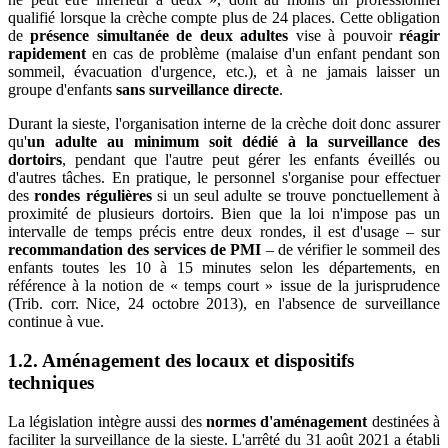
qualifié lorsque la crèche compte plus de 24 places. Cette obligation
de
présence simultanée de deux adultes
vise à pouvoir
réagir
rapidement
en cas de problème (malaise d'un enfant pendant son
sommeil, évacuation d'urgence, etc.), et à ne jamais laisser un
groupe d'enfants
sans surveillance directe
.
Durant la sieste, l'organisation interne de la crèche doit donc assurer
qu'
un adulte au minimum soit dédié à la surveillance des
dortoirs
, pendant que l'autre peut gérer les enfants éveillés ou
d'autres tâches. En pratique, le personnel s'organise pour effectuer
des
rondes régulières
si un seul adulte se trouve ponctuellement à
proximité de plusieurs dortoirs. Bien que la loi n'impose pas un
intervalle de temps précis entre deux rondes, il est d'usage – sur
recommandation des services de PMI
– de vérifier le sommeil des
enfants toutes les 10 à 15 minutes selon les départements, en
référence à la notion de « temps court » issue de la jurisprudence
(Trib. corr. Nice, 24 octobre 2013), en l'absence de surveillance
continue à vue.
1.2. Aménagement des locaux et dispositifs
techniques
La législation intègre aussi des
normes d'aménagement
destinées à
faciliter la surveillance de la sieste. L'arrêté du 31 août 2021 a établi