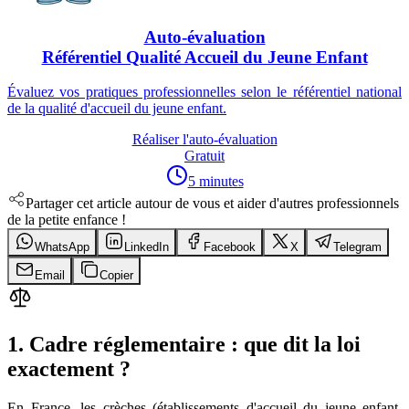
Auto-évaluation
Référentiel Qualité Accueil du Jeune Enfant
Évaluez vos pratiques professionnelles selon le référentiel national
de la qualité d'accueil du jeune enfant.
Réaliser l'auto-évaluation
Gratuit
5 minutes
Partager cet article autour de vous et aider d'autres professionnels
de la petite enfance !
WhatsApp
LinkedIn
Facebook
X
Telegram
Email
Copier
1. Cadre réglementaire : que dit la loi
exactement ?
En France, les crèches (établissements d'accueil du jeune enfant,