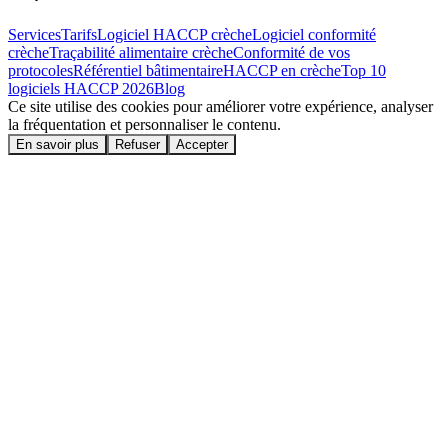
Services
Tarifs
Logiciel HACCP crèche
Logiciel conformité
crèche
Traçabilité alimentaire crèche
Conformité de vos
protocoles
Référentiel bâtimentaire
HACCP en crèche
Top 10
logiciels HACCP
2026
Blog
Ce site utilise des cookies pour améliorer votre expérience, analyser
la fréquentation et personnaliser le contenu.
En savoir plus
Refuser
Accepter