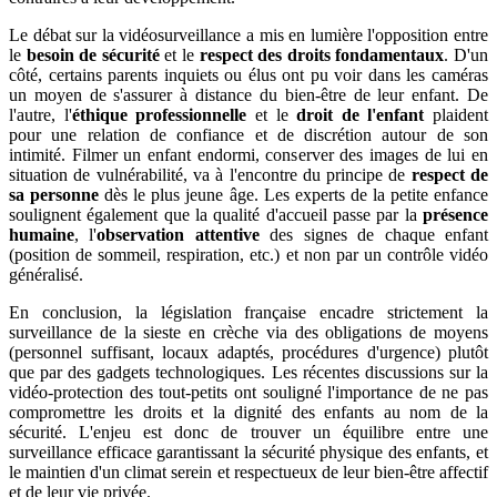
Le débat sur la vidéosurveillance a mis en lumière l'opposition entre
le
besoin de sécurité
et le
respect des droits fondamentaux
. D'un
côté, certains parents inquiets ou élus ont pu voir dans les caméras
un moyen de s'assurer à distance du bien-être de leur enfant. De
l'autre, l'
éthique professionnelle
et le
droit de l'enfant
plaident
pour une relation de confiance et de discrétion autour de son
intimité. Filmer un enfant endormi, conserver des images de lui en
situation de vulnérabilité, va à l'encontre du principe de
respect de
sa personne
dès le plus jeune âge. Les experts de la petite enfance
soulignent également que la qualité d'accueil passe par la
présence
humaine
, l'
observation attentive
des signes de chaque enfant
(position de sommeil, respiration, etc.) et non par un contrôle vidéo
généralisé.
En conclusion, la législation française encadre strictement la
surveillance de la sieste en crèche via des obligations de moyens
(personnel suffisant, locaux adaptés, procédures d'urgence) plutôt
que par des gadgets technologiques. Les récentes discussions sur la
vidéo-protection des tout-petits ont souligné l'importance de ne pas
compromettre les droits et la dignité des enfants au nom de la
sécurité. L'enjeu est donc de trouver un équilibre entre une
surveillance efficace garantissant la sécurité physique des enfants, et
le maintien d'un climat serein et respectueux de leur bien-être affectif
et de leur vie privée.