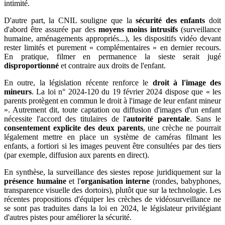
intimité.
D'autre part, la CNIL souligne que la
sécurité des enfants
doit
d'abord être assurée par des
moyens moins intrusifs
(surveillance
humaine, aménagements appropriés...), les dispositifs vidéo devant
rester limités et purement « complémentaires » en dernier recours.
En pratique, filmer en permanence la sieste serait jugé
disproportionné
et contraire aux droits de l'enfant.
En outre, la législation récente renforce le
droit à l'image des
mineurs
. La loi n° 2024-120 du 19 février 2024 dispose que « les
parents protègent en commun le droit à l'image de leur enfant mineur
». Autrement dit, toute captation ou diffusion d'images d'un enfant
nécessite l'accord des titulaires de l'
autorité parentale
. Sans le
consentement explicite des deux parents
, une crèche ne pourrait
légalement mettre en place un système de caméras filmant les
enfants, a fortiori si les images peuvent être consultées par des tiers
(par exemple, diffusion aux parents en direct).
En synthèse, la surveillance des siestes repose juridiquement sur la
présence humaine
et l'
organisation interne
(rondes, babyphones,
transparence visuelle des dortoirs), plutôt que sur la technologie. Les
récentes propositions d'équiper les crèches de vidéosurveillance ne
se sont pas traduites dans la loi en 2024, le législateur privilégiant
d'autres pistes pour améliorer la sécurité.