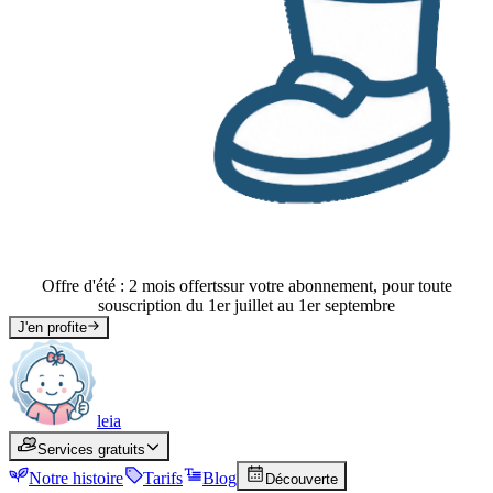
Offre d'été : 2 mois offerts
sur votre abonnement, pour toute
souscription du 1er juillet au 1er septembre
J'en profite
leia
leia
Services gratuits
Services
Services gratuits
Notre histoire
Histoire
Tarifs
Tarifs
Blog
Blog
Découverte
Découverte