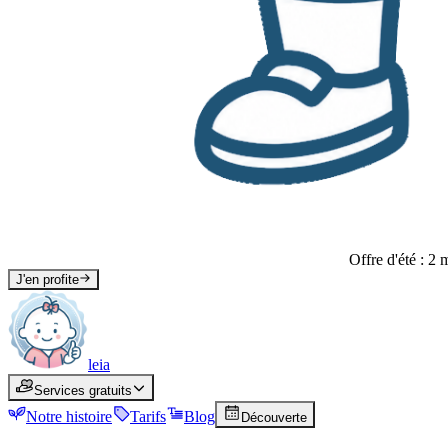
Offre d'été : 2 
J'en profite
leia
leia
Services gratuits
Services
Services gratuits
Notre histoire
Histoire
Tarifs
Tarifs
Blog
Blog
Découverte
Découverte