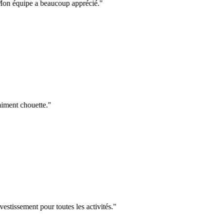
on équipe a beaucoup apprécié.
"
ent chouette.
"
issement pour toutes les activités.
"