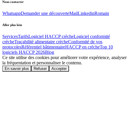
Nous contacter
Whatsapp
Demander une découverte
Mail
Linkedin
Romain
Aller plus loin
Services
Tarifs
Logiciel HACCP crèche
Logiciel conformité
crèche
Traçabilité alimentaire crèche
Conformité de vos
protocoles
Référentiel bâtimentaire
HACCP en crèche
Top 10
logiciels HACCP
2026
Blog
Ce site utilise des cookies pour améliorer votre expérience, analyser
la fréquentation et personnaliser le contenu.
En savoir plus
Refuser
Accepter