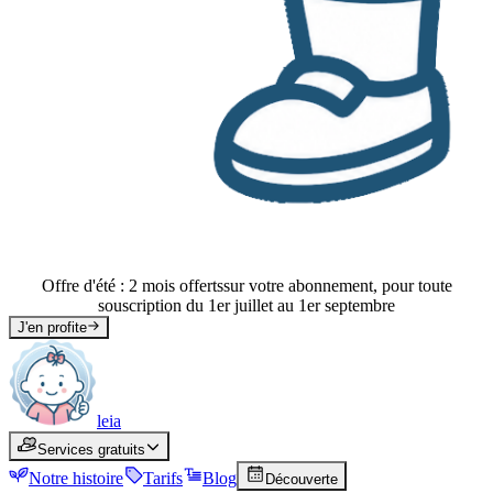
Offre d'été : 2 mois offerts
sur votre abonnement, pour toute
souscription du 1er juillet au 1er septembre
J'en profite
leia
leia
Services gratuits
Services
Services gratuits
Notre histoire
Histoire
Tarifs
Tarifs
Blog
Blog
Découverte
Découverte