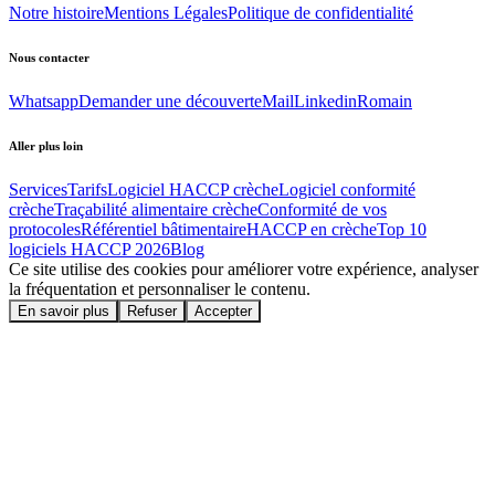
Notre histoire
Mentions Légales
Politique de confidentialité
Nous contacter
Whatsapp
Demander une découverte
Mail
Linkedin
Romain
Aller plus loin
Services
Tarifs
Logiciel HACCP crèche
Logiciel conformité
crèche
Traçabilité alimentaire crèche
Conformité de vos
protocoles
Référentiel bâtimentaire
HACCP en crèche
Top 10
logiciels HACCP
2026
Blog
Ce site utilise des cookies pour améliorer votre expérience, analyser
la fréquentation et personnaliser le contenu.
En savoir plus
Refuser
Accepter