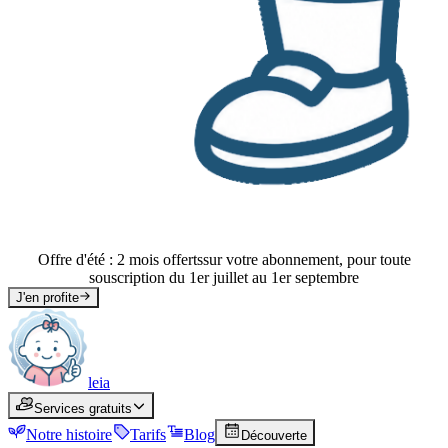
Offre d'été : 2 mois offerts
sur votre abonnement, pour toute
souscription du 1er juillet au 1er septembre
J'en profite
leia
leia
Services gratuits
Services
Services gratuits
Notre histoire
Histoire
Tarifs
Tarifs
Blog
Blog
Découverte
Découverte