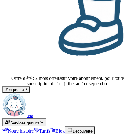
Offre d'été : 2 mois offerts
sur votre abonnement, pour toute
souscription du 1er juillet au 1er septembre
J'en profite
leia
leia
Services gratuits
Services
Services gratuits
Notre histoire
Histoire
Tarifs
Tarifs
Blog
Blog
Découverte
Découverte