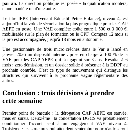
par an
. La direction politique est posée • la qualification montera,
d'une manière ou d'une autre.
Le titre IEPE (Intervenant Éducatif Petite Enfance), niveau 4, est
aujourd'hui la voie de sécurisation la plus pragmatique pour les CAP
AEPE en poste. Une VAE complète coûte entre 1 500 et 3 000 €,
mobilisable sur le plan de formation ou le CPF. Comptez 12 mois si
la pro est accompagnée, jusqu'à 18 mois en autonomie.
Une gestionnaire de trois micro-crèches dans le Var a lancé en
janvier 2026 un dispositif interne : prise en charge à 100 % de la
VAE pour les CAP AEPE qui s'engagent sur 3 ans. Résultat à 6
mois : zéro démission, et un dossier solide à présenter à la DDPP au
prochain contrôle. C'est ce type de mouvement qui distingue les
structures qui survivent à la prochaine vague réglementaire des
autres.
Conclusion : trois décisions à prendre
cette semaine
Premier point de bascule : la dérogation CAP AEPE est sauvée,
mais en sursis. Deuxième : la concertation DGCS va probablement
conditionner l'accueil seul à un engagement VAE niveau 4.
Troisième : les structures qui attendent septembre pour réagir seront