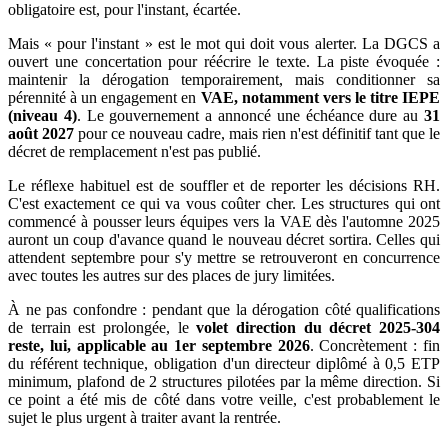
obligatoire est, pour l'instant, écartée.
Mais « pour l'instant » est le mot qui doit vous alerter. La DGCS a
ouvert une concertation pour réécrire le texte. La piste évoquée :
maintenir la dérogation temporairement, mais conditionner sa
pérennité à un engagement en
VAE, notamment vers le titre IEPE
(niveau 4)
. Le gouvernement a annoncé une échéance dure au
31
août 2027
pour ce nouveau cadre, mais rien n'est définitif tant que le
décret de remplacement n'est pas publié.
Le réflexe habituel est de souffler et de reporter les décisions RH.
C'est exactement ce qui va vous coûter cher. Les structures qui ont
commencé à pousser leurs équipes vers la VAE dès l'automne 2025
auront un coup d'avance quand le nouveau décret sortira. Celles qui
attendent septembre pour s'y mettre se retrouveront en concurrence
avec toutes les autres sur des places de jury limitées.
À ne pas confondre : pendant que la dérogation côté qualifications
de terrain est prolongée, le
volet direction du décret 2025-304
reste, lui, applicable au 1er septembre 2026
. Concrètement : fin
du référent technique, obligation d'un directeur diplômé à 0,5 ETP
minimum, plafond de 2 structures pilotées par la même direction. Si
ce point a été mis de côté dans votre veille, c'est probablement le
sujet le plus urgent à traiter avant la rentrée.