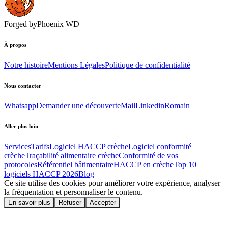
Forged by
Phoenix WD
À propos
Notre histoire
Mentions Légales
Politique de confidentialité
Nous contacter
Whatsapp
Demander une découverte
Mail
Linkedin
Romain
Aller plus loin
Services
Tarifs
Logiciel HACCP crèche
Logiciel conformité
crèche
Traçabilité alimentaire crèche
Conformité de vos
protocoles
Référentiel bâtimentaire
HACCP en crèche
Top 10
logiciels HACCP
2026
Blog
Ce site utilise des cookies pour améliorer votre expérience, analyser
la fréquentation et personnaliser le contenu.
En savoir plus
Refuser
Accepter