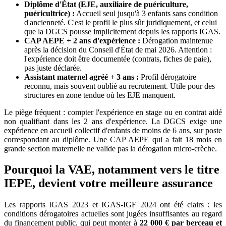
Diplôme d'État (EJE, auxiliaire de puériculture,
puéricultrice)
:
Accueil seul jusqu'à 3 enfants sans condition
d'ancienneté. C'est le profil le plus sûr juridiquement, et celui
que la DGCS pousse implicitement depuis les rapports IGAS.
CAP AEPE + 2 ans d'expérience
:
Dérogation maintenue
après la décision du Conseil d'État de mai 2026. Attention :
l'expérience doit être documentée (contrats, fiches de paie),
pas juste déclarée.
Assistant maternel agréé + 3 ans
:
Profil dérogatoire
reconnu, mais souvent oublié au recrutement. Utile pour des
structures en zone tendue où les EJE manquent.
Le piège fréquent : compter l'expérience en stage ou en contrat aidé
non qualifiant dans les 2 ans d'expérience. La DGCS exige une
expérience en accueil collectif d'enfants de moins de 6 ans, sur poste
correspondant au diplôme. Une CAP AEPE qui a fait 18 mois en
grande section maternelle ne valide pas la dérogation micro-crèche.
Pourquoi la VAE, notamment vers le titre
IEPE, devient votre meilleure assurance
Les rapports IGAS 2023 et IGAS-IGF 2024 ont été clairs : les
conditions dérogatoires actuelles sont jugées insuffisantes au regard
du financement public, qui peut monter à
22 000 € par berceau et