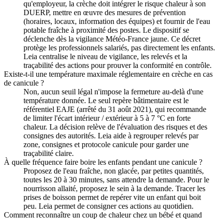
qu'employeur, la crèche doit intégrer le risque chaleur à son
DUERP, mettre en œuvre des mesures de prévention
(horaires, locaux, information des équipes) et fournir de l'eau
potable fraîche à proximité des postes. Le dispositif se
déclenche dès la vigilance Météo-France jaune. Ce décret
protège les professionnels salariés, pas directement les enfants.
Leia centralise le niveau de vigilance, les relevés et la
traçabilité des actions pour prouver la conformité en contrôle.
Existe-t-il une température maximale réglementaire en crèche en cas
de canicule ?
Non, aucun seuil légal n'impose la fermeture au-delà d'une
température donnée. Le seul repère bâtimentaire est le
référentiel EAJE (arrêté du 31 août 2021), qui recommande
de limiter l'écart intérieur / extérieur à 5 à 7 °C en forte
chaleur. La décision relève de l'évaluation des risques et des
consignes des autorités. Leia aide à regrouper relevés par
zone, consignes et protocole canicule pour garder une
traçabilité claire.
À quelle fréquence faire boire les enfants pendant une canicule ?
Proposez de l'eau fraîche, non glacée, par petites quantités,
toutes les 20 à 30 minutes, sans attendre la demande. Pour le
nourrisson allaité, proposez le sein à la demande. Tracer les
prises de boisson permet de repérer vite un enfant qui boit
peu. Leia permet de consigner ces actions au quotidien.
Comment reconnaître un coup de chaleur chez un bébé et quand