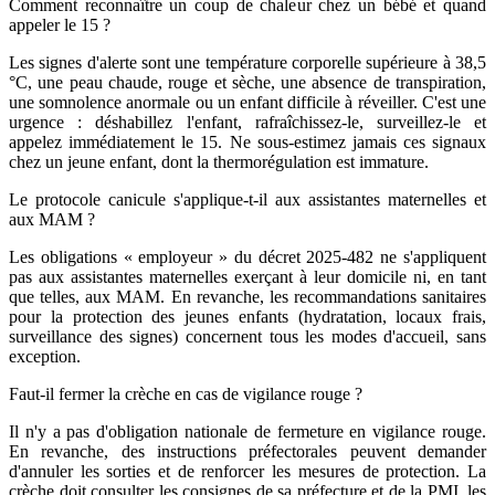
Comment reconnaître un coup de chaleur chez un bébé et quand
appeler le 15 ?
Les signes d'alerte sont une température corporelle supérieure à 38,5
°C, une peau chaude, rouge et sèche, une absence de transpiration,
une somnolence anormale ou un enfant difficile à réveiller. C'est une
urgence : déshabillez l'enfant, rafraîchissez-le, surveillez-le et
appelez immédiatement le 15. Ne sous-estimez jamais ces signaux
chez un jeune enfant, dont la thermorégulation est immature.
Le protocole canicule s'applique-t-il aux assistantes maternelles et
aux MAM ?
Les obligations « employeur » du décret 2025-482 ne s'appliquent
pas aux assistantes maternelles exerçant à leur domicile ni, en tant
que telles, aux MAM. En revanche, les recommandations sanitaires
pour la protection des jeunes enfants (hydratation, locaux frais,
surveillance des signes) concernent tous les modes d'accueil, sans
exception.
Faut-il fermer la crèche en cas de vigilance rouge ?
Il n'y a pas d'obligation nationale de fermeture en vigilance rouge.
En revanche, des instructions préfectorales peuvent demander
d'annuler les sorties et de renforcer les mesures de protection. La
crèche doit consulter les consignes de sa préfecture et de la PMI, les