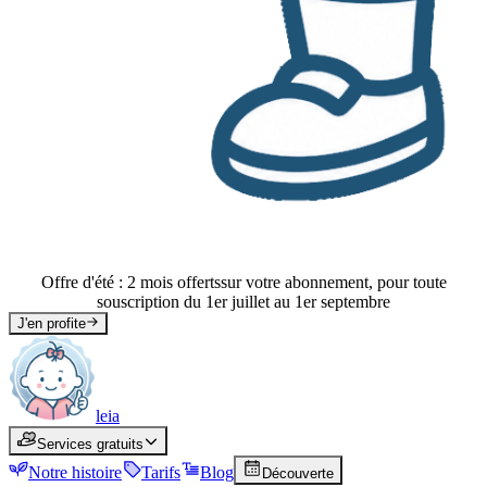
Offre d'été : 2 mois offerts
sur votre abonnement, pour toute
souscription du 1er juillet au 1er septembre
J'en profite
leia
leia
Services gratuits
Services
Services gratuits
Notre histoire
Histoire
Tarifs
Tarifs
Blog
Blog
Découverte
Découverte