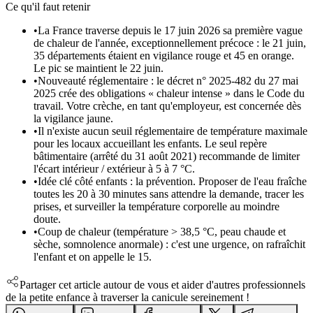
Ce qu'il faut retenir
•
La France traverse depuis le 17 juin 2026 sa première vague
de chaleur de l'année, exceptionnellement précoce : le 21 juin,
35 départements étaient en vigilance rouge et 45 en orange.
Le pic se maintient le 22 juin.
•
Nouveauté réglementaire : le décret n° 2025-482 du 27 mai
2025 crée des obligations « chaleur intense » dans le Code du
travail. Votre crèche, en tant qu'employeur, est concernée dès
la vigilance jaune.
•
Il n'existe aucun seuil réglementaire de température maximale
pour les locaux accueillant les enfants. Le seul repère
bâtimentaire (arrêté du 31 août 2021) recommande de limiter
l'écart intérieur / extérieur à 5 à 7 °C.
•
Idée clé côté enfants : la prévention. Proposer de l'eau fraîche
toutes les 20 à 30 minutes sans attendre la demande, tracer les
prises, et surveiller la température corporelle au moindre
doute.
•
Coup de chaleur (température > 38,5 °C, peau chaude et
sèche, somnolence anormale) : c'est une urgence, on rafraîchit
l'enfant et on appelle le 15.
Partager cet article autour de vous et aider d'autres professionnels
de la petite enfance à traverser la canicule sereinement !