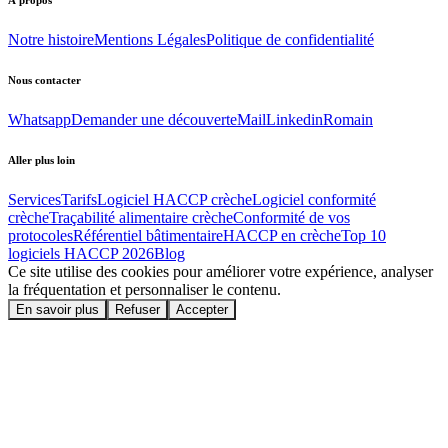
À propos
Notre histoire
Mentions Légales
Politique de confidentialité
Nous contacter
Whatsapp
Demander une découverte
Mail
Linkedin
Romain
Aller plus loin
Services
Tarifs
Logiciel HACCP crèche
Logiciel conformité
crèche
Traçabilité alimentaire crèche
Conformité de vos
protocoles
Référentiel bâtimentaire
HACCP en crèche
Top 10
logiciels HACCP
2026
Blog
Ce site utilise des cookies pour améliorer votre expérience, analyser
la fréquentation et personnaliser le contenu.
En savoir plus
Refuser
Accepter