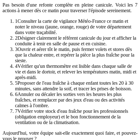
Pas besoin d'une refonte complète en pleine canicule. Voici les 7
actions à mener dès ce matin pour traverser l'épisode sereinement.
1
Consulter la carte de vigilance Météo-France ce matin et
noter le niveau (jaune, orange, rouge) de votre département
dans votre traçabilité.
2
Désigner clairement le référent canicule du jour et afficher la
conduite à tenir en salle de pause et en cuisine.
3
Ouvrir et aérer tôt le matin, puis fermer volets et stores dès
que la chaleur entre, et repérer la pièce la plus fraîche pour la
sieste.
4
Vérifier qu'un thermomètre est lisible dans chaque salle de
vie et dans le dortoir, et relever les températures matin, midi et
après-midi.
5
Proposer de l'eau fraîche à chaque enfant toutes les 20 à 30
minutes, sans attendre la soif, et tracer les prises de boisson.
6
Annuler ou décaler les sorties vers les heures les plus
fraîches, et remplacer par des jeux d'eau ou des activités
calmes à l'ombre.
7
Vérifier votre stock d'eau fraîche pour les professionnels
(obligation employeur) et le bon fonctionnement de la
ventilation ou de la climatisation.
Aujourd'hui, votre équipe sait-elle exactement quoi faire, et pouvez-
vous le prouver ?